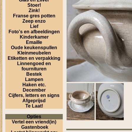
Stoer!
Zink!
Franse gres potten
Zeep enzo
Lief
Foto's en afbeeldingen
Kinderkamer
Emaille
Oude keukenspullen
Kleinmeubelen
Etiketten en verpakking
Linnengoed en
fournituren
Bestek
Lampen
Haken etc.
December
Cijfers, letters en signs
Afgeprijsd
Te Laat!
Opties
Vertel een vriend(in)
Gastenboek