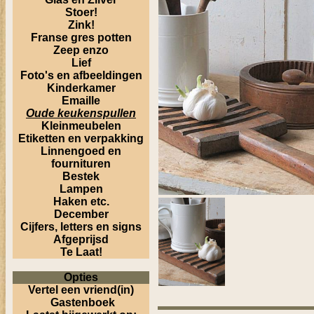
Stoer!
Zink!
Franse gres potten
Zeep enzo
Lief
Foto's en afbeeldingen
Kinderkamer
Emaille
Oude keukenspullen
Kleinmeubelen
Etiketten en verpakking
Linnengoed en
fournituren
Bestek
Lampen
Haken etc.
December
Cijfers, letters en signs
Afgeprijsd
Te Laat!
Opties
Vertel een vriend(in)
Gastenboek